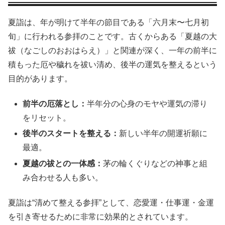
夏詣は、年が明けて半年の節目である「六月末〜七月初
旬」に行われる参拝のことです。古くからある「夏越の大
祓（なごしのおおはらえ）」と関連が深く、一年の前半に
積もった厄や穢れを祓い清め、後半の運気を整えるという
目的があります。
前半の厄落とし：
半年分の心身のモヤや運気の滞り
をリセット。
後半のスタートを整える：
新しい半年の開運祈願に
最適。
夏越の祓との一体感：
茅の輪くぐりなどの神事と組
み合わせる人も多い。
夏詣は“清めて整える参拝”として、恋愛運・仕事運・金運
を引き寄せるために非常に効果的とされています。