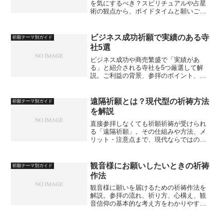
を気にするべき？スピリチュアルや占星
術の観点から、ボイドタイムと願いごと
の関係性をわかりやすく解説します。
ビジネス成功祈願で実績のある寺
祈願テーマ別ガイド
社5選
ビジネス成功や商売繁盛で「実績があ
る」と紹介される寺社を5つ厳選して解
説。ご利益の背景、参拝のポイント、ど
のようなビジネス層に支持されているか
を詳しく紹介します。
遠隔祈願とは？現代型の祈祷方法
祈願テーマ別ガイド
を解説
直接参拝しなくても祈願祈祷が受けられ
る「遠隔祈願」。その仕組みや方法、メ
リット・注意点まで、現代ならではの祈
祷スタイルをわかりやすく解説します。
観音様にお願いしたいときの祈祷
祈願テーマ別ガイド
作法
観音様に願いを届けるための祈祷作法を
解説。参拝の流れ、祈り方、心構え、観
音信仰の基本的な考え方をわかりやすく
紹介します。