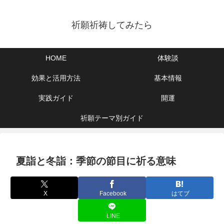
祈願祈祷してみたら
HOME
体験談
効果と活用方法
基本情報
実践ガイド
開運
祈願テーマ別ガイド
夏詣と冬詣：季節の節目に祈る意味
X
Facebook
はてブ
LINE