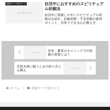
妊活中におすすめのスピリチュア
祈願テーマ別ガイド
ル祈願法
妊活中に実践しやすいスピリチュアル祈
願法を紹介。妊娠祈願・子宝祈願の参拝
ポイント、日常でできる心の整え方、夫
婦で行う開運アクションなどをわかりや
すく解説します。
冬至・夏至のタイミングでの祈
願の意味とは？
天照大神に願うときの祈り方と
心構え
ホーム
祈願テーマ別ガイド