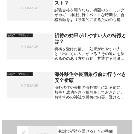
スト？
試験合格を願うなら、祈願のタイミング
がカギ！神社に行くベストな時期や、合
格祈願をより効果的にするための心構え
を詳しく解説します。
祈祷の効果が出やすい人の特徴と
祈願テーマ別ガイド
は？
祈祷を受けた後、「効果が出やすい人」
と「出にくい人」がいる？その違いを決
める心のあり方や行動、共通する特徴を
スピリチュアルな視点で解説します。
海外移住や長期旅行前に行うべき
祈願テーマ別ガイド
安全祈願
海外移住や長期の海外旅行に出る前に、
無事と成功を願う祈願をしておきたい。
おすすめの神社や祈祷の内容、受けるタ
イミングや心構えを詳しく解説。
初詣で祈祷を受けるときの準備