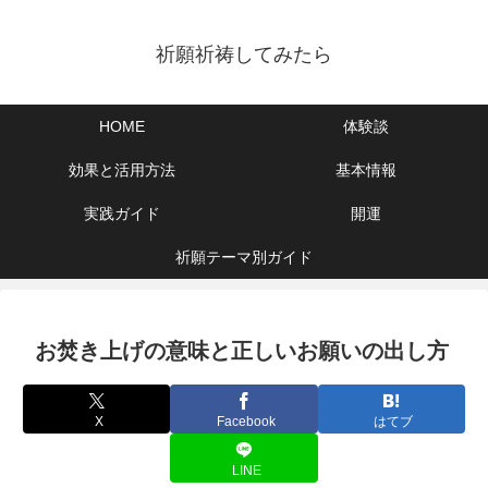
祈願祈祷してみたら
HOME
体験談
効果と活用方法
基本情報
実践ガイド
開運
祈願テーマ別ガイド
お焚き上げの意味と正しいお願いの出し方
X
Facebook
はてブ
LINE