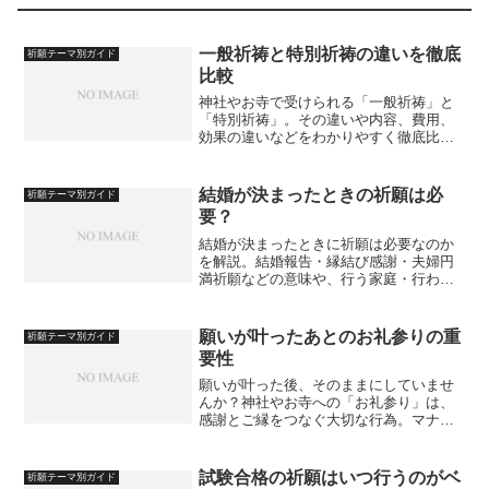
一般祈祷と特別祈祷の違いを徹底
祈願テーマ別ガイド
比較
神社やお寺で受けられる「一般祈祷」と
「特別祈祷」。その違いや内容、費用、
効果の違いなどをわかりやすく徹底比較
します。
結婚が決まったときの祈願は必
祈願テーマ別ガイド
要？
結婚が決まったときに祈願は必要なのか
を解説。結婚報告・縁結び感謝・夫婦円
満祈願などの意味や、行う家庭・行わな
い家庭の違い、タイミングや参拝のポイ
ントを紹介します。
願いが叶ったあとのお礼参りの重
祈願テーマ別ガイド
要性
願いが叶った後、そのままにしていませ
んか？神社やお寺への「お礼参り」は、
感謝とご縁をつなぐ大切な行為。マナー
やタイミングを含めてその重要性を解説
します。
試験合格の祈願はいつ行うのがベ
祈願テーマ別ガイド