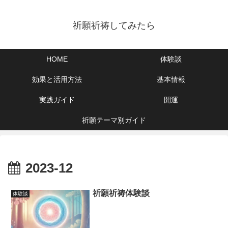
祈願祈祷してみたら
HOME
体験談
効果と活用方法
基本情報
実践ガイド
開運
祈願テーマ別ガイド
2023-12
祈願祈祷体験談
体験談