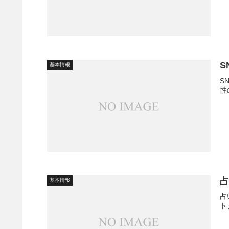
S
基本情報
S
性
基本情報
占
ト