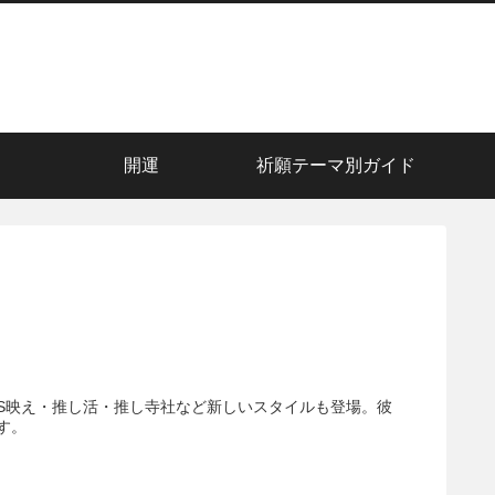
開運
祈願テーマ別ガイド
S映え・推し活・推し寺社など新しいスタイルも登場。彼
す。