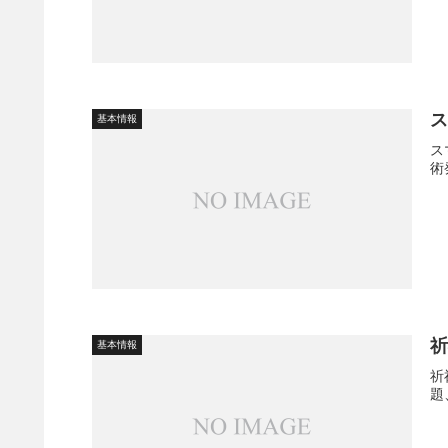
基本情報
ス
術
祈
基本情報
祈
題