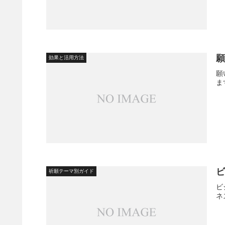
効果と活用方法
願
ま
祈願テーマ別ガイド
ビ
ネ