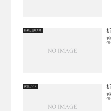
効果と活用方法
祈
側
実践ガイド
祈
側