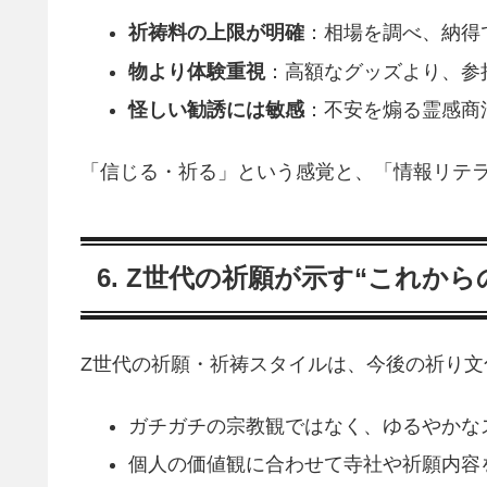
祈祷料の上限が明確
：相場を調べ、納得
物より体験重視
：高額なグッズより、参
怪しい勧誘には敏感
：不安を煽る霊感商
「信じる・祈る」という感覚と、「情報リテ
6. Z世代の祈願が示す“これか
Z世代の祈願・祈祷スタイルは、今後の祈り
ガチガチの宗教観ではなく、ゆるやかな
個人の価値観に合わせて寺社や祈願内容