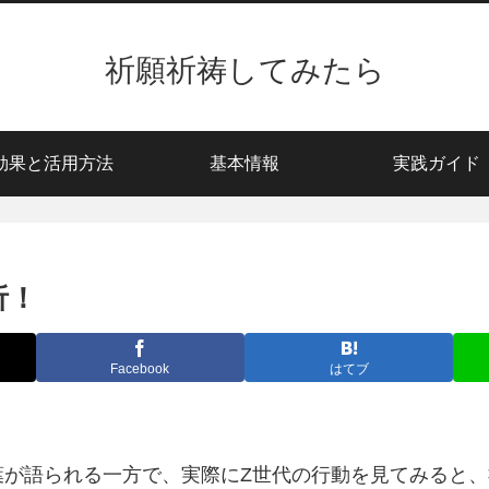
祈願祈祷してみたら
効果と活用方法
基本情報
実践ガイド
析！
Facebook
はてブ
葉が語られる一方で、実際にZ世代の行動を見てみると