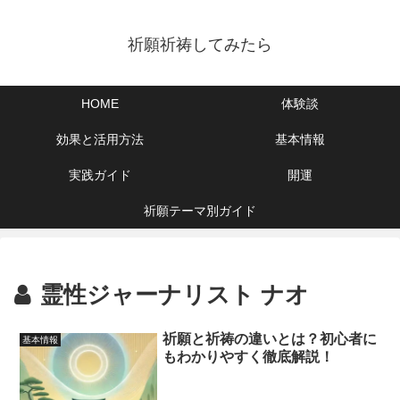
祈願祈祷してみたら
HOME
体験談
効果と活用方法
基本情報
実践ガイド
開運
祈願テーマ別ガイド
霊性ジャーナリスト ナオ
祈願と祈祷の違いとは？初心者に
基本情報
もわかりやすく徹底解説！