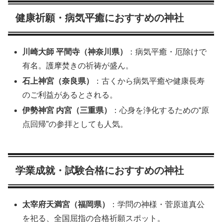
健康祈願・病気平癒におすすめの神社
川崎大師 平間寺（神奈川県）
：病気平癒・厄除けで
有名。護摩焚きの祈祷が盛ん。
石上神宮（奈良県）
：古くから病気平癒や健康長寿
のご利益があるとされる。
伊勢神宮 内宮（三重県）
：心身を浄化するための“原
点回帰”の参拝としても人気。
学業成就・試験合格におすすめの神社
太宰府天満宮（福岡県）
：学問の神様・菅原道真公
を祀る、全国屈指の合格祈願スポット。