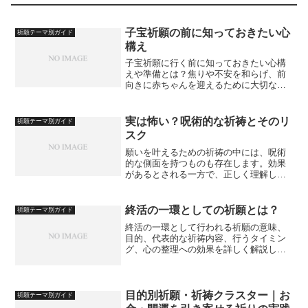
子宝祈願の前に知っておきたい心
祈願テーマ別ガイド
構え
子宝祈願に行く前に知っておきたい心構
えや準備とは？焦りや不安を和らげ、前
向きに赤ちゃんを迎えるために大切な考
え方をわかりやすく紹介します。
実は怖い？呪術的な祈祷とそのリ
祈願テーマ別ガイド
スク
願いを叶えるための祈祷の中には、呪術
的な側面を持つものも存在します。効果
があるとされる一方で、正しく理解しな
いとリスクも伴う「呪術的な祈祷」につ
いて解説します。
終活の一環としての祈願とは？
祈願テーマ別ガイド
終活の一環として行われる祈願の意味、
目的、代表的な祈祷内容、行うタイミン
グ、心の整理への効果を詳しく解説しま
す。
目的別祈願・祈祷クラスター｜お
祈願テーマ別ガイド