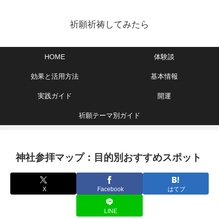
祈願祈祷してみたら
HOME
体験談
効果と活用方法
基本情報
実践ガイド
開運
祈願テーマ別ガイド
神社参拝マップ：目的別おすすめスポット
X
Facebook
はてブ
LINE