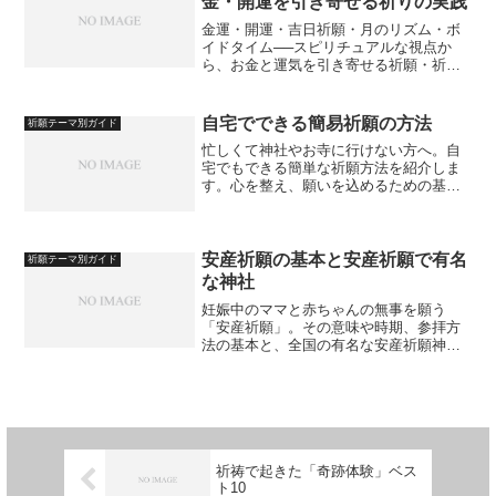
金・開運を引き寄せる祈りの実践
金運・開運・吉日祈願・月のリズム・ボ
イドタイム──スピリチュアルな視点か
ら、お金と運気を引き寄せる祈願・祈祷
を網羅的に紹介します。
自宅でできる簡易祈願の方法
祈願テーマ別ガイド
忙しくて神社やお寺に行けない方へ。自
宅でもできる簡単な祈願方法を紹介しま
す。心を整え、願いを込めるための基本
のステップやおすすめのアイテムも解
説。
安産祈願の基本と安産祈願で有名
祈願テーマ別ガイド
な神社
妊娠中のママと赤ちゃんの無事を願う
「安産祈願」。その意味や時期、参拝方
法の基本と、全国の有名な安産祈願神社
をまとめてご紹介します。
祈祷で起きた「奇跡体験」ベス
ト10