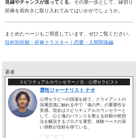
良縁やチャンスが巡ってくる
。その第一歩として、縁切り
祈祷を前向きに取り入れてみてはいかがでしょうか。
まとめたページもご用意しています。ぜひご覧ください。
目的別祈願・祈祷クラスター｜恋愛・人間関係編
著者
スピリチュアルカウンセラー／元・心理セラピスト
霊性ジャーナリスト ナオ
心理セラピーの現場を経て、クライアントの
深層意識に触れる中で「魂の声」の重要性を
実感。現在はスピリチュアルカウンセラーと
して、心と魂のバランスを整える祈願や瞑想
法を解説するブログを運営。体験ベースの深
い洞察が信頼を得ている。