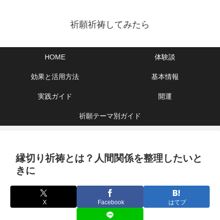
祈願祈祷してみたら
HOME
体験談
効果と活用方法
基本情報
実践ガイド
開運
祈願テーマ別ガイド
縁切り祈祷とは？人間関係を整理したいと
きに
X
Facebook
はてブ