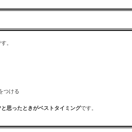
です。
をつける
”と思ったときがベストタイミング
です。