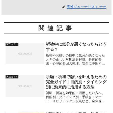
霊性ジャーナリスト ナオ
関連記事
祈祷中に気分が悪くなったらどう
実践ガイド
する？
祈祷やお祓いの最中に気分が悪くなった
ときの正しい対処法を解説。身体的要
因・心理的要因の整理、安全に中断する
方法、寺社側への伝え方、再開の可否、
事前対策まで丁寧に紹介します。
祈願・祈祷で願いを叶えるための
実践ガイド
完全ガイド｜目的別・タイミング
別に効果的に活用する方法
祈願・祈祷を効果的に活用したい方へ。
目的別・タイミング別・手続き・マナ
ー・スピリチュアル視点など、全体像が
わかる総合ガイド。