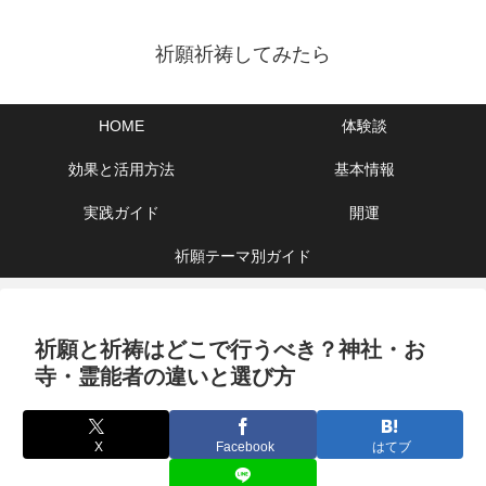
祈願祈祷してみたら
HOME
体験談
効果と活用方法
基本情報
実践ガイド
開運
祈願テーマ別ガイド
祈願と祈祷はどこで行うべき？神社・お
寺・霊能者の違いと選び方
X
Facebook
はてブ