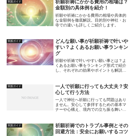
祈願祈祷にかかる費用の相場は？
実践ガイド
金額別の具体例を紹介！
祈願や祈祷にかかる費用の相場や具体的
な金額例を徹底解説。目的別や神社・お
寺での違いも詳しくご紹介します。
どんな願い事が祈願祈祷で叶いや
実践ガイド
すい？よくあるお願い事ランキン
グ
祈願や祈祷で叶いやすい願い事とは？よ
くあるお願い事をランキング形式で紹介
し、それぞれの効果やポイントも解説し
ます。
一人で祈願に行っても大丈夫？安
実践ガイド
心して行う方法
一人で神社へ祈願に行っても問題はあり
ません。安心して参拝するための基本マ
ナーや心構え、境内での立ち振る舞い、
時間帯の選び方などを丁寧に解説しま
す。これから一人で祈願したい人が不安
なく実践できるようになるガイドです。
祈願祈祷でのトラブル事例とその
実践ガイド
回避方法：安全にお願いするコツ