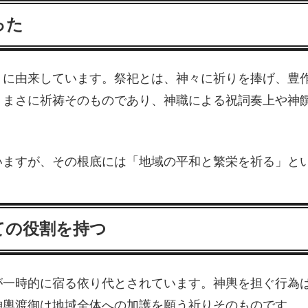
った
）に由来しています。祭祀とは、神々に祈りを捧げ、豊
、まさに祈祷そのものであり、神職による祝詞奏上や神
いますが、その根底には「地域の平和と繁栄を祈る」と
ての役割を持つ
が一時的に宿る依り代とされています。神輿を担ぐ行為
神輿渡御は地域全体への加護を願う祈りそのものです。