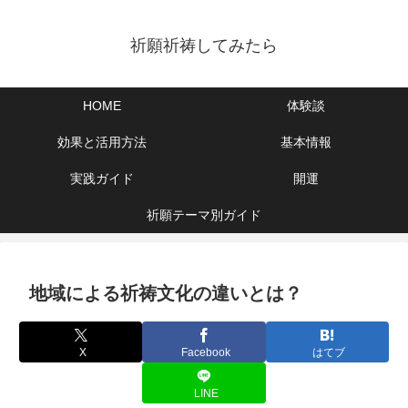
祈願祈祷してみたら
HOME
体験談
効果と活用方法
基本情報
実践ガイド
開運
祈願テーマ別ガイド
地域による祈祷文化の違いとは？
X
Facebook
はてブ
LINE