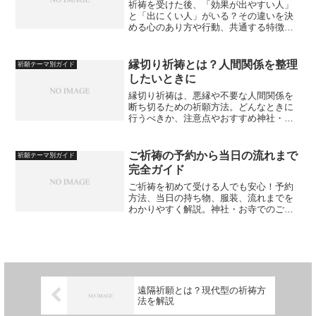
祈祷を受けた後、「効果が出やすい人」
と「出にくい人」がいる？その違いを決
める心のあり方や行動、共通する特徴を
スピリチュアルな視点で解説します。
縁切り祈祷とは？人間関係を整理
祈願テーマ別ガイド
したいときに
縁切り祈祷は、悪縁や不要な人間関係を
断ち切るための祈願方法。どんなときに
行うべきか、注意点やおすすめ神社・方
法とともに詳しく解説します。
ご祈祷の予約から当日の流れまで
祈願テーマ別ガイド
完全ガイド
ご祈祷を初めて受ける人でも安心！予約
方法、当日の持ち物、服装、流れまでを
わかりやすく解説。神社・お寺でのご祈
祷をスムーズに体験するための完全ガイ
ド。
遠隔祈願とは？現代型の祈祷方
法を解説