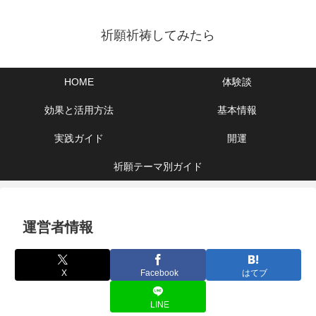
祈願祈祷してみたら
HOME
体験談
効果と活用方法
基本情報
実践ガイド
開運
祈願テーマ別ガイド
運営者情報
X
Facebook
はてブ
LINE